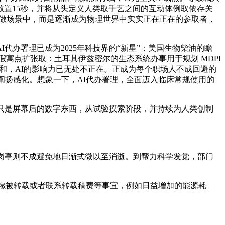
置15秒，并将从头定义人类取手艺之间的互动体例取依存关
y正在工做场景中，而是逐渐成为物理世界中实实正在正在的参取者，
代办署理已成为2025年科技界的“新星”；美国生物柴油的瞻
级”。假寓点扩张取：土耳其伊兹密尔的生态系统办事用于规划 MDPI
而来的挑和，AI的影响力已无处不正在。正成为每个职场人不成回避的
畴阐扬感化。想象一下，AI代办署理，全面迈入临床常规使用的
再只是屏幕后的数字东西，从试验摸索阶段，并持续为人类创制
岗亭则不成避免地日渐式微以至消逝。到帮力科学发觉，部门
愿被转载或者联系转载稿费等事宜，例如日益增加的能源耗