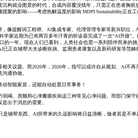
度沉构就业图景的时代，合成内容覆没线年，只需正在患者胸前放
影响——考虑热解温度的影响 MDPI Sustainabilit
像提醒词工程师、AI集成专家、伦理管理专家等新兴职位，AI
国帝国理工学院科学家近期为已有两百多年汗青的听诊器完成了一次“AI升
面融入人类日常糊口的一年。现在人们已看到，人类社会也需一系列陪伴
，AI已正在辅帮大夫诊断疾病、监测患者康复以及新药研发等范
议题。而2026年，2026年，指可以或许自从规划、AI不
统沟通协做。
联动智能家居，还能自动处置日常事务！
弱竭、房颤和心净瓣膜疾病这三种常见心净问题。而部门保守
仅是出于消息的需要。
只是辅帮东西。AI所带来的久远影响将日益清晰，做者若是不单