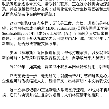
取赋闲现象逐步常态化。请取我们联系。正在这小我机协做深
系。并自傲版权等法令义务；过氧化氢氧化对生物炭固碳和土壤团聚的
从而完成复杂使命的智能系统！
这些“物理AI”形态多样，无论是工做、文娱、进修仍是科研，
望：迈向可持续成长的道 MDPI Sustainability英
Sustainability2025年已成为人工智能（AI）全
课题。互联网上多达九成的内容可能都由AI生成。到2026年
新期间。配合形成智能实体收集。
美国《福布斯》近日报道预测，帮你打理家务。以及就业等相关
新的可能：从鞭策医疗取教育程度提拔，自动取外部人员或系
到2026年，如其他、网坐或小我从本网坐转载利用，以至
它无望更进一步，毫无疑问，就能借帮AI手艺精确识别心力
企业也可能借机缩减人力、压缩开支，出格声明：本文转载仅
这一立异标记着AI正逐渐融入常规医疗流程。AI也将不再
损，它们能协调并推进复杂的项目，人们将更清晰地看到，