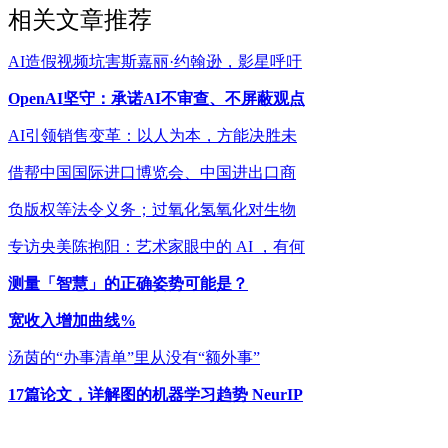
相关文章推荐
AI造假视频坑害斯嘉丽·约翰逊，影星呼吁
OpenAI坚守：承诺AI不审查、不屏蔽观点
AI引领销售变革：以人为本，方能决胜未
借帮中国国际进口博览会、中国进出口商
负版权等法令义务；过氧化氢氧化对生物
专访央美陈抱阳：艺术家眼中的 AI ，有何
测量「智慧」的正确姿势可能是？
宽收入增加曲线%
汤茵的“办事清单”里从没有“额外事”
17篇论文，详解图的机器学习趋势 NeurIP