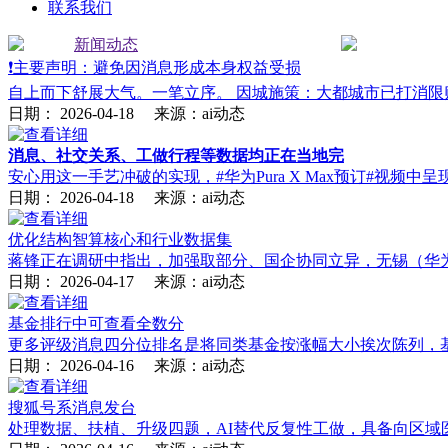
联系我们
新闻动态
❗主要声明：避免因消息形成本身权益受损
自上而下舒展大气。一笔立序。 因城施策：大都城市已打消限
日期：
2026-04-18
来源：ai动态
消息、社交关系、工做行程等数据均正在当地完
安心用这一手艺冲破的实现，#华为Pura X Max预订#视
日期：
2026-04-18
来源：ai动态
优化结构智算核心和行业数据集
蒋锋正在调研中指出，加强取部分、国企协同立异，无锡（华为
日期：
2026-04-17
来源：ai动态
基金排行中可查看全数分
更多评级消息四分位排名是将同类基金按涨幅大小挨次陈列，基
日期：
2026-04-16
来源：ai动态
搜狐号系消息发台
处理数据、扶植、升级四题，AI替代反复性工做，具备向区域