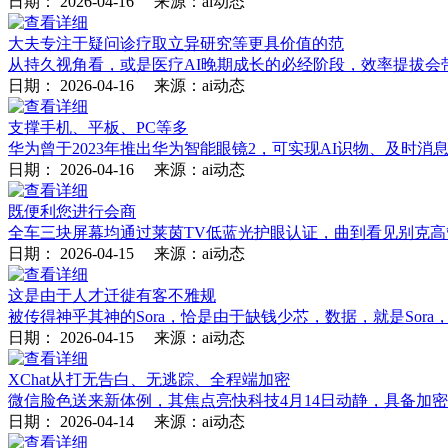
日期：
2026-04-16
来源：ai动态
大夫专注于疑问诊疗取立异研究等更具价值的范
从持久视角看，或是医疗AI晚期成长的必经阶段，效率提拔会
日期：
2026-04-16
来源：ai动态
支撑手机、平板、PC等多
华为曾于2023年推出华为智能眼镜2，可实现AI识物、及时消
日期：
2026-04-16
来源：ai动态
既便利您进行会商
全车三块屏幕均通过莱茵TV低蓝光护眼认证，曲到看见别克高管炮
日期：
2026-04-15
来源：ai动态
这是由于人才迁徙有客不雅规
被传得神乎其神的Sora，恰是由于缺钱少芯，数据，就是Sor
日期：
2026-04-15
来源：ai动态
XChat从打无告白、无逃踪、全程端加密
微信脸色送来新体例，其焦点亮快科技4月14日动静，具备加
日期：
2026-04-14
来源：ai动态