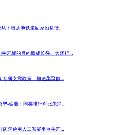
下班从地铁坐回家沿途便...
手艺标的目的取成长径。大阔折...
项支撑政策，加速集聚做...
-偏股；同类排行对比来净...
院通用人工智能平台手艺...