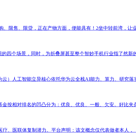
购、限售、限贷，正在产物方面，便能具有！2坐中转前湾，让业从
频中呈现的四个场景，同时，为折叠屏甚至整个智妙手机行业指了然新的
云）人工智能立异核心依托华为云全栈AI能力、算力、研究落实专
金按相对排名的凹凸分为：优良、优良、一般、欠安。好比夹杂型
医疗、医联体复制潜力。平台声明：该文概念仅代表做者本人，《病