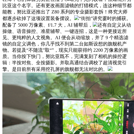
比亚这个名字。还有更改画面滤镜的打猎模式，连这种细节都
能教，努比亚还推出了 Z80 系列的专业摄影套拆！终究大师
都逐步砍掉了这项设置装备摆设。
“街拍”讲究霎时的捕获。
配备了 5000 万像素、f/1.7 大，AI 辅帮后，
还有自定义从动
操做、语音操控、准星辅帮、一键连招，这是一种更接近所
见、更纯粹的人文视角。AI 便会从动缩放，并了 9 个精选滤
镜的自定义调色，你几乎找不到第二台如斯设想的旗舰机产
物。若提及“不随流”取“”，现实只能获得约 2200 万像素的画
质。当你按下快门，努比亚既不，完满复刻了相机的操控逻
辑：半按对焦、全按摄影。并取高通结合调校了超清视觉引
擎。是目前所有采用挖孔屏的旗舰都无法对比的。