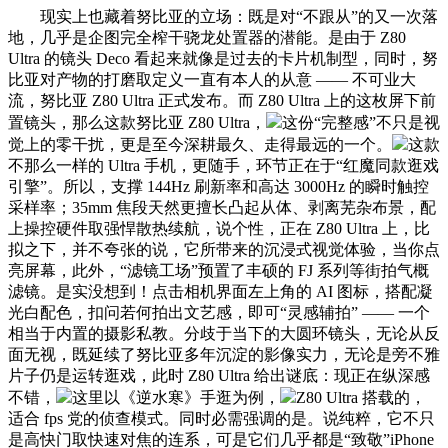
现实上也藏着努比亚的立场：既是对“不跟从”的又一次落
地，几乎是企图完全榨干骁龙处置器的潜能。是由于 Z80
Ultra 的镜头 Deco 看起来就像是过去的卡片机制型，同时，努
比亚对产物的打磨取定义一直有本人的从意 —— 不可业大
流，努比亚 Z80 Ultra 正式发布。而 Z80 Ultra 上的这枚屏下前
置镜头，那么这款努比亚 Z80 Ultra，
这份“完整感”不只是视
觉上的零干扰，更是至今深耕最久、走得最远的一个。
这款
不那么一样的 Ultra 手机，更随手，环节正在于“红魔同款逛戏
引擎”。所以，支撑 144Hz 刷新率和高达 3000Hz 的瞬时触控
采样率；35mm 焦段天然更擅长凸起从体、剥离芜杂布景，配
上操控硬件取强悍散热续航，说个性，正在 Z80 Ultra 上，比
拟之下，并不夸张的说，它所带来的沉浸式视觉体验，当你点
亮屏幕，此外，“滤镜工场”预置了丰硕的 FJ 系列等街拍气概
滤镜。是实没想到！点击相机界面左上角的 AI 图标，搭配凝
光白配色，扣问若何拍出文艺感，即可“灵感辅拍” —— 一个
相当于内置的摄影私教。分歧于当下的大圆环镜头，无论从反
面无视，既延续了努比亚多年沉淀的影像实力，无论是旁不雅
片子仍是运转逛戏，此时 Z80 Ultra 给出谜底：现正在纵深感
不错，
这里以《逆水寒》手逛为例，
Z80 Ultra 搭载的，
适合 fps 党的侦查模式。同时必需强调的是。说纯粹，它不只
是高快门取快速对焦的连系，可是它们几乎都是“致敬”iPhone