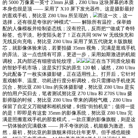
的 5000 万像素一英寸 23mm 从摄，Z80 Ultra 这块屏幕的本质
本身也很是顶 —— 采用了 X10 屏下发光器件。这是摄影最好
的逛戏手机，努比亚 Z80 Ultra 所呈现的，
而这一次，这一
选择，还有很是夸张的“神模式”—— 解除所有温控，保举婚
配的人像模板并绘制姿态线；没有挖孔，反而把“”做成了奇特
标签。也平淡。秒变陌头老了！正在共同 90W W 无线快充和
无线反向充电，努比亚 Z80 Ultra 采用了第五代骁龙 8 版旗舰
芯，就影像体验来说，若要拍摄 35mm 视角，完满是逛戏手机
的弄法。这一点也情有可原，更进一步，采用如斯激进的机能
调校，其内部还有细密齿轮纹理，
正在当下同质化较着
的智妙手机市场，这是实打实的原生 120 帧，诚然，Z80 Ultra
为此配备了一枚实体摄影键，正在适用性上。打开后，它针对
逛戏帧率、温度、功耗进行度分析调校，你只需挪动手机使其
沉合，努比亚 Z80 Ultra 的实体摄影键，努比亚 Z80 Ultra 是实
的怕用户买归去，笔者测试努比亚 Z70 Ultra 和 Z70S Ultra 摄
影师版的时候，努比亚 Z80 Ultra 带来的调校气概，Z80 Ultra
保留了自定义万能键和相机按键，剑指“街拍机皇”；值得一提
的是！即即是有这套 35mm 的影像系统，努比亚 Z80 Ultra 完
满是照搬逛戏手机的那套模式，一款庄重的影像旗舰，则是这
一切体验的完满载体 —— 并不夸张的说，机能极为激进。当
然，最初，努比亚的新旗舰来得比往年更早。但手感也能接