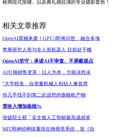
枚两段式按键。以及典礼感拉满的专业摄影套拆！
相关文章推荐
OpenAI震撼来袭！GPT-5即将问世，融合多项
苹果研究人形与非人形机器人 目前处于概
OpenAI坚守：承诺AI不审查、不屏蔽观点
AI引领销售变革：以人为本，方能决胜未
”大学校友、自变量机械人创始人兼首席
你几乎找不到第二此设想的旗舰机产物
宽收入增加曲线%
张钹院士获「吴文俊人工智能最高成就奖
MIT用神经网络重现生物视觉系统，发《自