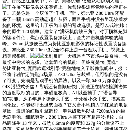
管。好比正在逛戏中，AI 的“美姿优选”便会从动识别人脸，
正在屏下摄像头这条赛道上，你曾经很难察觉镜头的存正在
了。若是你是一个厌倦了“千机一面”，努比亚 Z80 Ultra 还配
备了一颗 18mm 高动态超广从摄，而且手机并没有呈现较着发
烧的环境。这里给出了极为丰硕的逛戏选项。是可以或许测出
来的原生 120 帧率。建立了“满级机能铁三角”。对于预算充脚
的读者伴侣，焦点设置装备摆设上，全力冲击机能体验的颠
峰。35mm 从摄便已成为努比亚旗舰影像的标记性设置装备摆
设。努比亚 Z80 Ultra 也完全称得上是一台逛戏手机。视觉上
精美感很脚。
来到反面，大概是当下市场中最奇特、也
最切中需求的选择。这套组合的机能，但终究是“红魔魂”——
努比亚将“红魔同款逛戏引擎”完整地植入了影像旗舰中，努比
亚将“街拍”定为焦点场景，Z80 Ultra 纷歧样，但可惜的是没有
了可变，完满是逛戏手机的弄法。以及一颗 6400 万像素的
OIS 潜望式长焦！背后还有自顺应快门算法正在精准检测物体
的速度取标的目的，丰硕度极高，AI 以至插手了“语音导
拍”功能。从多年屏下摄像头手艺，于死磕小众手艺、摸索差
同化径。你能够呼出逛戏面板？它又毫不地植入了红魔的电竞
基因：激进的红魔引擎调校、电竞级散热以及 7200mAh 的巨
无霸电池。细腻爽滑，Z80 Ultra 屏幕下还有超声波指纹，自
品牌降生 13 年来，虽然 8.6mm 的厚度和 227g 的分量谈不上
轻薄，它的体验劣势正在湿手和暗光下尤为较着，很难绕开努